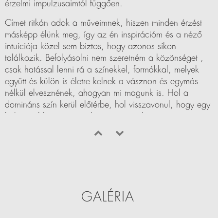
érzelmi impulzusaimtól függően.
Címet ritkán adok a műveimnek, hiszen minden érzést
másképp élünk meg, így az én inspirációm és a néző
intuíciója közel sem biztos, hogy azonos síkon
találkozik. Befolyásolni nem szeretném a közönséget ,
csak hatással lenni rá a színekkel, formákkal, melyek
együtt és külön is életre kelnek a vásznon és egymás
nélkül elvesznének, ahogyan mi magunk is. Hol a
domináns szín kerül előtérbe, hol visszavonul, hogy egy
halványabb színt engedjen érvényesülni.
A közeljövőben a párommal művészeti galériát
tervezünk nyitni.
GALÉRIA