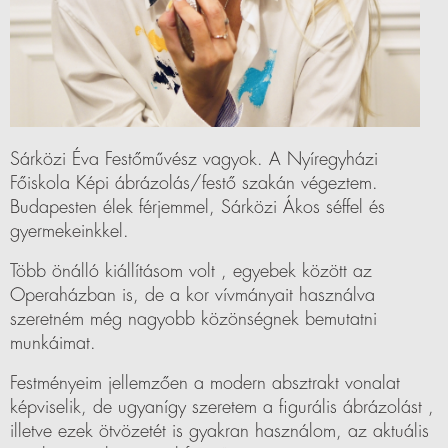
Sárközi Éva Festőművész vagyok. A Nyíregyházi
Főiskola Képi ábrázolás/festő szakán végeztem.
Budapesten élek férjemmel, Sárközi Ákos séffel és
gyermekeinkkel.
Több önálló kiállításom volt , egyebek között az
Operaházban is, de a kor vívmányait használva
szeretném még nagyobb közönségnek bemutatni
munkáimat.
Festményeim jellemzően a modern absztrakt vonalat
képviselik, de ugyanígy szeretem a figurális ábrázolást ,
illetve ezek ötvözetét is gyakran használom, az aktuális