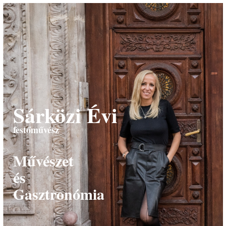
Sárközi Évi
festőművész
Művészet
és
Gasztronómia